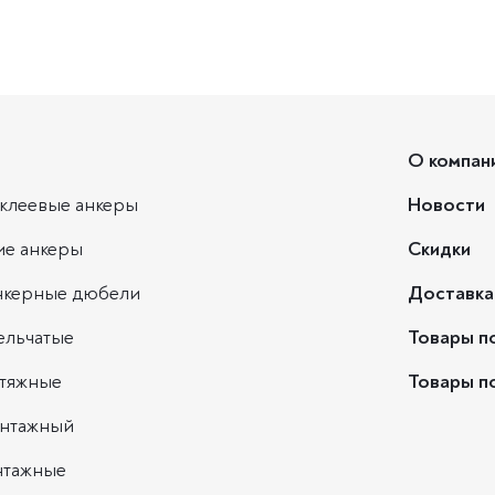
О компан
клеевые анкеры
Новости
ие анкеры
Скидки
нкерные дюбели
Доставка
ельчатые
Товары п
ытяжные
Товары п
нтажный
нтажные