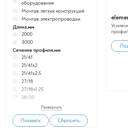
оборудования
Монтаж легких конструкций
eleme
Монтаж электропроводки
Усилен
Длина,мм
профил
2000
3000
По
Сечение профиля,мм
21/41
21/41х2
21/41х2,5
27/18
27/18х1,25
28/30
28/30х1,75
Развернуть
38/40
38/40х2