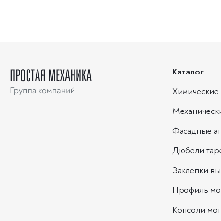
41/41
41/41х2
41/41х2,5
Каталог
Химические 
Механическ
Фасадные а
Дюбели тар
Заклёпки в
Профиль мо
Консоли мо