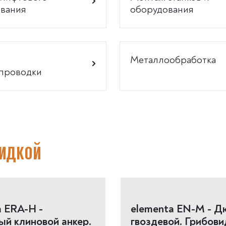
вания
оборудования
Металлообработка
проводки
кидкой
a ERA-H -
elementa EN-M - Д
ый клиновой анкер.
гвоздевой. Грибов