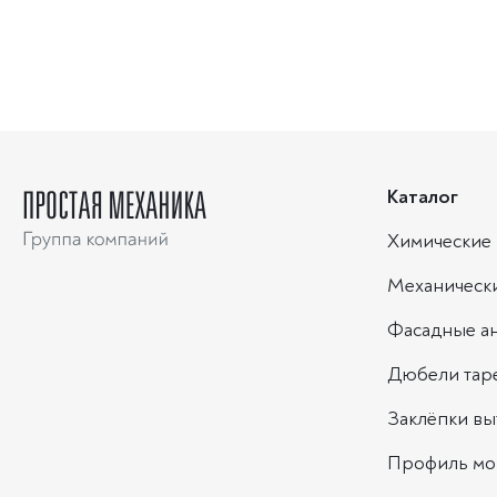
Каталог
Химические 
Механическ
Фасадные а
Дюбели тар
Заклёпки в
Профиль мо