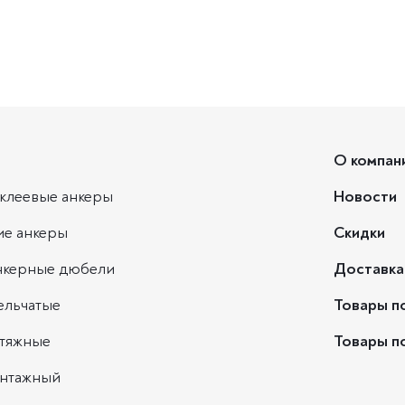
О компан
клеевые анкеры
Новости
ие анкеры
Скидки
нкерные дюбели
Доставка
ельчатые
Товары п
ытяжные
Товары п
нтажный