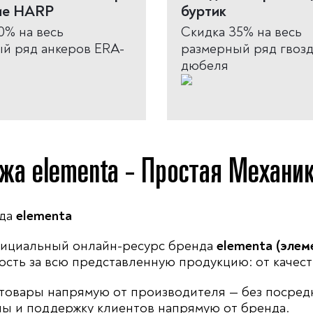
ие HARP
буртик
0% на весь
Скидка 35% на весь
й ряд анкеров ERA-
размерный ряд гвоз
дюбеля
жа elementa - Простая Механи
нда
elementa
ициальный онлайн-ресурс бренда
elementa (элем
сть за всю представленную продукцию: от качеств
товары напрямую от производителя — без посредн
ны и поддержку клиентов напрямую от бренда.